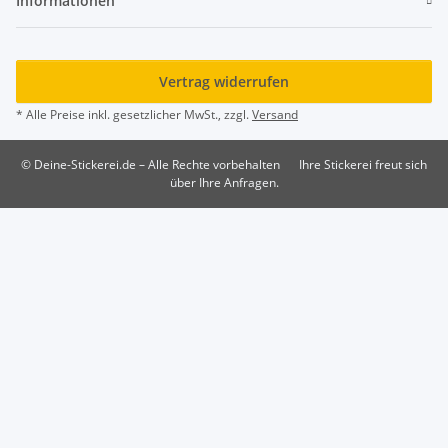
Informationen
Vertrag widerrufen
* Alle Preise inkl. gesetzlicher MwSt., zzgl.
Versand
© Deine-Stickerei.de – Alle Rechte vorbehalten
Ihre Stickerei freut sich
über Ihre Anfragen.