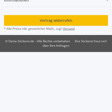
Informationen
Vertrag widerrufen
* Alle Preise inkl. gesetzlicher MwSt., zzgl.
Versand
© Deine-Stickerei.de – Alle Rechte vorbehalten
Ihre Stickerei freut sich
über Ihre Anfragen.