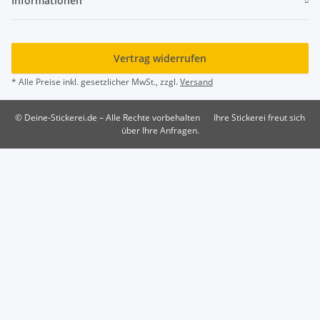
Informationen
Vertrag widerrufen
* Alle Preise inkl. gesetzlicher MwSt., zzgl.
Versand
© Deine-Stickerei.de – Alle Rechte vorbehalten
Ihre Stickerei freut sich
über Ihre Anfragen.