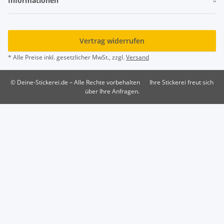
Informationen
Vertrag widerrufen
* Alle Preise inkl. gesetzlicher MwSt., zzgl.
Versand
© Deine-Stickerei.de – Alle Rechte vorbehalten
Ihre Stickerei freut sich
über Ihre Anfragen.