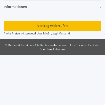
Informationen
Vertrag widerrufen
* Alle Preise inkl. gesetzlicher MwSt., zzgl.
Versand
© Deine-Stickerei.de – Alle Rechte vorbehalten
Ihre Stickerei freut sich
über Ihre Anfragen.