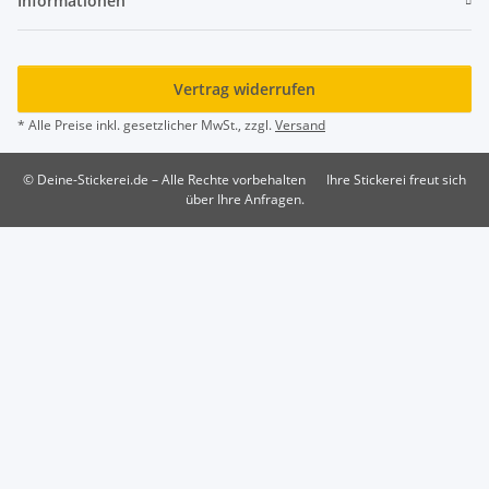
Informationen
Vertrag widerrufen
* Alle Preise inkl. gesetzlicher MwSt., zzgl.
Versand
© Deine-Stickerei.de – Alle Rechte vorbehalten
Ihre Stickerei freut sich
über Ihre Anfragen.