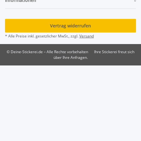
Informationen
Vertrag widerrufen
* Alle Preise inkl. gesetzlicher MwSt., zzgl.
Versand
© Deine-Stickerei.de – Alle Rechte vorbehalten
Ihre Stickerei freut sich
über Ihre Anfragen.