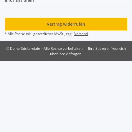
Informationen
Vertrag widerrufen
* Alle Preise inkl. gesetzlicher MwSt., zzgl.
Versand
© Deine-Stickerei.de – Alle Rechte vorbehalten
Ihre Stickerei freut sich
über Ihre Anfragen.