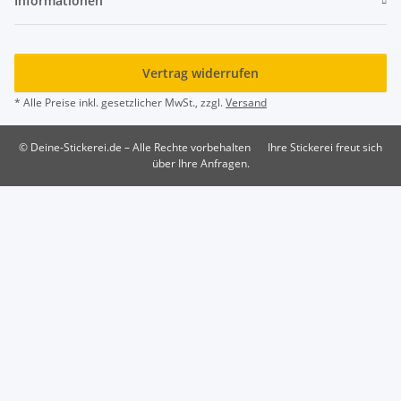
Informationen
Vertrag widerrufen
* Alle Preise inkl. gesetzlicher MwSt., zzgl.
Versand
© Deine-Stickerei.de – Alle Rechte vorbehalten
Ihre Stickerei freut sich
über Ihre Anfragen.