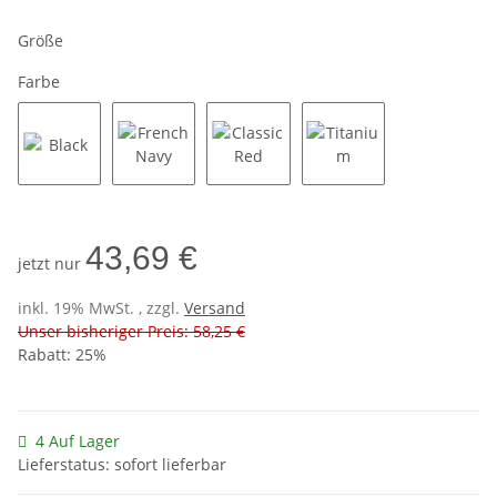
Größe
Farbe
Black
French Navy
Classic Red
Titanium
43,69 €
jetzt nur
inkl. 19% MwSt. , zzgl.
Versand
Unser bisheriger Preis: 58,25 €
Rabatt:
25%
4 Auf Lager
Lieferstatus: sofort lieferbar