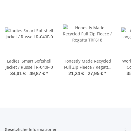
Ladies' Smart Softshell
Honestly Made Recycled
Work
Jacket / Russell R-040F-0
Full Zip Fleece / Regatta
Co
TRF618
34,01 € -
49,87 €
*
21,24 € -
27,95 €
*
35
Gesetzliche Informationen