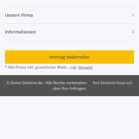
Unsere Firma
Informationen
Vertrag widerrufen
* Alle Preise inkl. gesetzlicher MwSt., zzgl.
Versand
© Deine-Stickerei.de – Alle Rechte vorbehalten
Ihre Stickerei freut sich
über Ihre Anfragen.