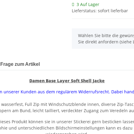
3 Auf Lager
Lieferstatus: sofort lieferbar
x
Wählen Sie bitte die gewüns
Sie direkt anfordern (siehe L
Frage zum Artikel
Damen Base Layer Soft Shell Jacke
uren unserer Kunden aus dem regulärem Widerrufsrecht. Dabei han
 wasserfest, Full Zip mit Windschutzblende innen, diverse Zip-Tas
pern am Bund, leicht tailliert, verdeckter Zugang zum Veredeln auf
ieses Produkt können sie in unserer Stickerei gern besticken lasse
aphie und unterschiedlichen Bildschirmeinstellungen kann es dazu