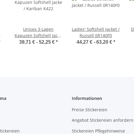
Unisex 3-Lagen
Ladies' Softshell Jacket /
D
Kapuzen Softshell Jacke
Russell 0R140F0
/ Kariban K422
*
39,71 € -
52,25 €
*
44,27 € -
63,20 €
*
rma
Informationen
Preise Stickereien
Angebot Stickereien anfordern
tickereien
Stickereien Pflegehinweise