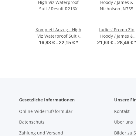
Komplett Anzug - High
Ladies' Promo Zip
Viz Waterproof Suit /
Hoody / James &
Result R216X
Nicholson JN755
16,83 € -
22,15 €
*
21,63 € -
28,46 €
Gesetzliche Informationen
Unsere Fi
Online-Widerrufsformular
Kontakt
Datenschutz
Über uns
Zahlung und Versand
Bilder zu S