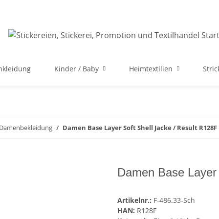
nkleidung
Kinder / Baby
Heimtextilien
Stri
e Damenbekleidung
Damen Base Layer Soft Shell Jacke / Result R128F
Damen Base Layer S
Artikelnr.:
F-486.33-Sch
HAN:
R128F