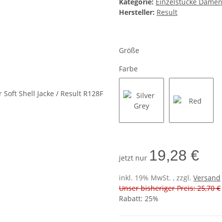
Kategorie:
Einzelstücke Dame
Hersteller:
Result
Größe
Farbe
Silver Grey
Red
19,28 €
jetzt nur
inkl. 19% MwSt. , zzgl.
Versand
Unser bisheriger Preis: 25,70 €
Rabatt:
25%