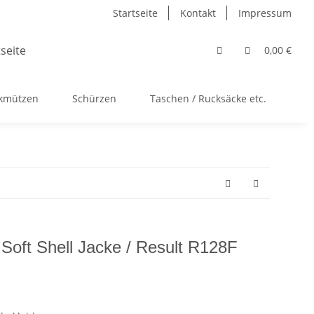
Startseite
Kontakt
Impressum
0,00 €
ckmützen
Schürzen
Taschen / Rucksäcke etc.
Ac
oft Shell Jacke / Result R128F