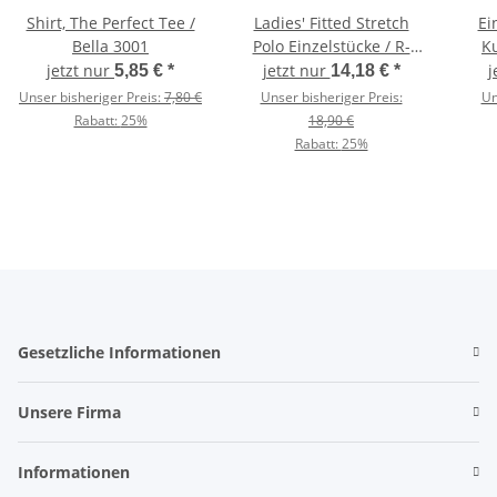
Shirt, The Perfect Tee /
Ladies' Fitted Stretch
Ei
Bella 3001
Polo Einzelstücke / R-
K
566F-0
jetzt nur
jetzt nur
j
5,85 €
*
14,18 €
*
Unser bisheriger Preis:
7,80 €
Unser bisheriger Preis:
Un
Rabatt:
25%
18,90 €
Rabatt:
25%
Gesetzliche Informationen
Unsere Firma
Informationen