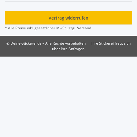
Vertrag widerrufen
* Alle Preise inkl. gesetzlicher MwSt., zzgl.
Versand
© Deine-Stickerei.de – Alle Rechte vorbehalten
Ihre Stickerei freut sich
über Ihre Anfragen.