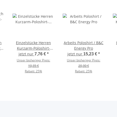
h
Einzelstücke Herren
Arbeits Poloshirt / B&C
R-
Kurzarm-Poloshirt-
Energy Pro
Baumwollpiqué /
jetzt nur
jetzt nur
7,76 €
*
15,23 €
*
Kariban K254
Unser bisheriger Preis:
Unser bisheriger Preis:
10,35 €
20,30 €
Rabatt:
25%
Rabatt:
25%