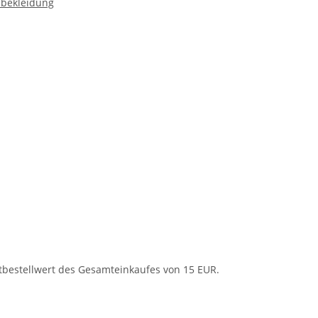
nbekleidung
een
tbestellwert des Gesamteinkaufes von 15 EUR.