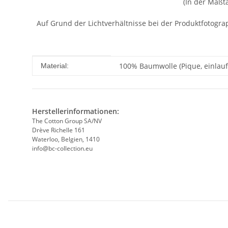
(In der Maßt
Auf Grund der Lichtverhältnisse bei der Produktfotogr
Produkteigenschaft
Wert
100% Baumwolle (Pique, einlau
Material:
Herstellerinformationen:
The Cotton Group SA/NV
Drève Richelle 161
Waterloo, Belgien, 1410
info@bc-collection.eu