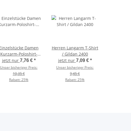
Einzelstücke Damen
Herren Langarm T-Shirt
Kurzarm-Poloshirt-
/ Gildan 2400
Baumwollpiqué /
jetzt nur
jetzt nur
7,76 €
*
7,09 €
*
Kariban K255
Unser bisheriger Preis:
Unser bisheriger Preis:
10,35 €
9,45 €
Rabatt:
25%
Rabatt:
25%