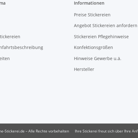
rma
Informationen
Preise Stickereien
Angebot Stickereien anfordern
tickereien
Stickereien Pflegehinweise
Anfahrtsbeschreibung
Konfektionsgrößen
eiten
Hinweise Gewerbe u.ä.
Hersteller
e-Stickerei.de – Alle Rechte vorbehalten
Ihre Stickerei freut sich über Ihre An