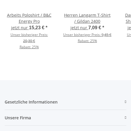
Arbeits Poloshirt / B&C
Herren Langarm T-Shirt
Da
Energy Pro
/ Gildan 2400
Sh
jetzt nur
jetzt nur
j
15,23 €
*
7,09 €
*
Unser bisheriger Preis:
Unser bisheriger Preis:
9,45 €
Un
20,30 €
Rabatt:
25%
Rabatt:
25%
Gesetzliche Informationen
Unsere Firma