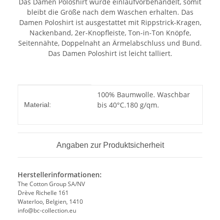
Das Damen Poloshirt wurde einlaufvorbehandelt, somit
bleibt die Größe nach dem Waschen erhalten. Das
Damen Poloshirt ist ausgestattet mit Rippstrick-Kragen,
Nackenband, 2er-Knopfleiste, Ton-in-Ton Knöpfe,
Seitennähte, Doppelnaht an Ärmelabschluss und Bund.
Das Damen Poloshirt ist leicht talliert.
Produkteigenschaft
Wert
100% Baumwolle. Waschbar
bis 40°C.180 g/qm.
Material:
Angaben zur Produktsicherheit
Herstellerinformationen:
The Cotton Group SA/NV
Drève Richelle 161
Waterloo, Belgien, 1410
info@bc-collection.eu