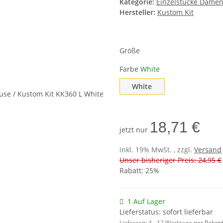
Kategorie:
Einzelstücke Dame
Hersteller:
Kustom Kit
Größe
Farbe
White
White
White
18,71 €
jetzt nur
inkl. 19% MwSt. , zzgl.
Versand
Unser bisheriger Preis: 24,95 €
Rabatt:
25%
1 Auf Lager
Lieferstatus: sofort lieferbar
Lieferzeit:
4 - 12 Werktage
per Paketd