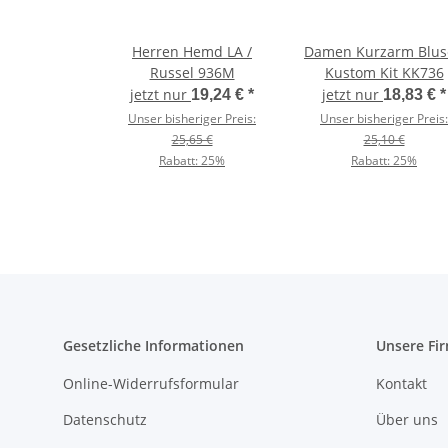
Herren Hemd LA /
Damen Kurzarm Blus
Russel 936M
Kustom Kit KK736
jetzt nur
jetzt nur
19,24 €
*
18,83 €
*
Unser bisheriger Preis:
Unser bisheriger Preis:
25,65 €
25,10 €
Rabatt:
25%
Rabatt:
25%
Gesetzliche Informationen
Unsere Fi
Online-Widerrufsformular
Kontakt
Datenschutz
Über uns