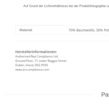
Auf Grund der Lichtverhältnisse bei der Produktfotographie
Produkteigenschaft
Wert
70% Baumwolle, 30% Pol
Material:
Herstellerinformationen:
Authorised Rep Compliance Ltd.
Ground Floor, 71 Lower Baggot Street
Dublin, Irland, D02 P593
www.arccompliance.com
Pas