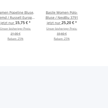
amen Popeline Bluse,
Basile Women Polo-
emd / Russell Europe
Bluse / NeoBlu 3791
935F
jetzt nur
jetzt nur
15,75 €
*
25,20 €
*
Unser bisheriger Preis:
Unser bisheriger Preis:
21,00 €
33,60 €
Rabatt:
25%
Rabatt:
25%