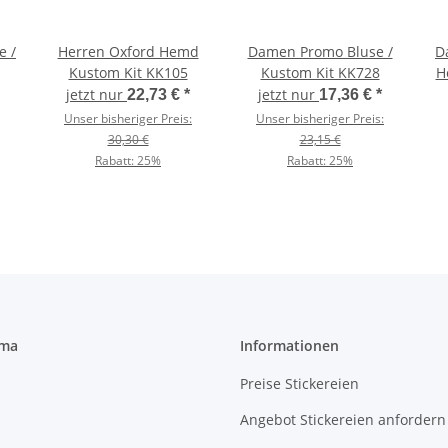
e /
Herren Oxford Hemd
Damen Promo Bluse /
D
Kustom Kit KK105
Kustom Kit KK728
H
jetzt nur
jetzt nur
22,73 €
*
17,36 €
*
Unser bisheriger Preis:
Unser bisheriger Preis:
30,30 €
23,15 €
Rabatt:
25%
Rabatt:
25%
rma
Informationen
Preise Stickereien
Angebot Stickereien anfordern