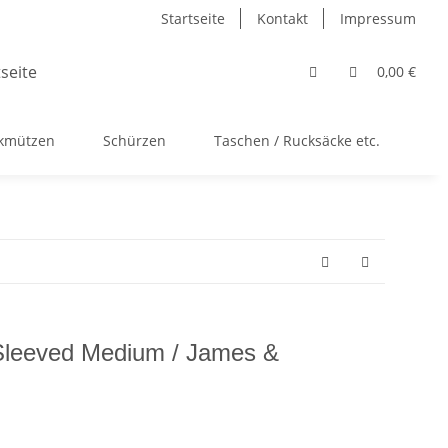
Startseite
Kontakt
Impressum
0,00 €
ckmützen
Schürzen
Taschen / Rucksäcke etc.
Ac
-Sleeved Medium / James &