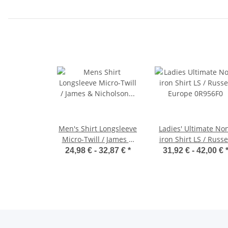
Men's Shirt Longsleeve
Ladies' Ultimate No
Micro-Twill / James &
iron Shirt LS / Russe
Nicholson JN682
Europe 0R956F0
24,98 € -
32,87 €
*
31,92 € -
42,00 €