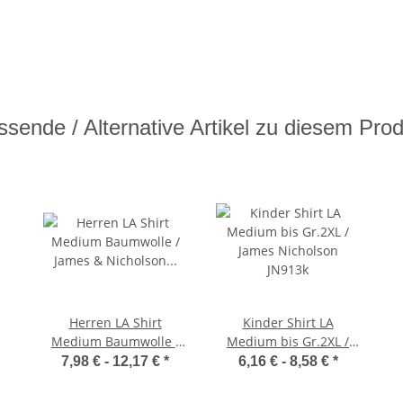
sende / Alternative Artikel zu diesem Pro
Herren LA Shirt
Kinder Shirt LA
Medium Baumwolle /
Medium bis Gr.2XL /
James & Nicholson
James Nicholson
7,98 € -
12,17 €
*
6,16 € -
8,58 €
*
JN913
JN913k