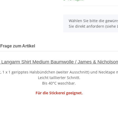
x
Wählen Sie bitte die gewüns
Sie direkt anfordern (siehe L
Frage zum Artikel
Langarm Shirt Medium Baumwolle / James & Nicholso
lt, 1 x 1 geripptes Halsbündchen (weiter Ausschnitt) und Necktape
Leicht taillierter Schnitt.
Bis 40°C waschbar.
Für die Stickerei geeignet.