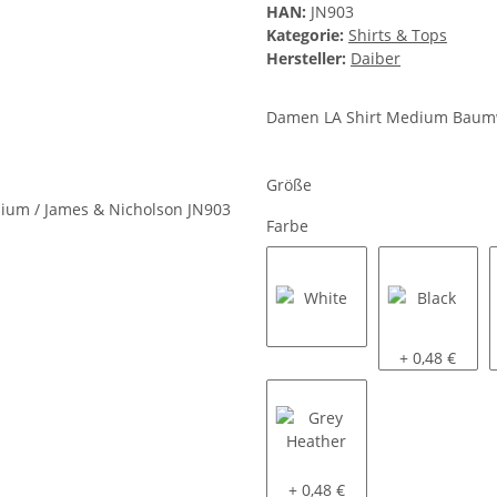
HAN:
JN903
Kategorie:
Shirts & Tops
Hersteller:
Daiber
Damen LA Shirt Medium Baumwo
Größe
Farbe
White
Black
+ 0,48 €
Grey Heather
+ 0,48 €