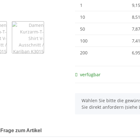
1
9,15
10
8,51
50
7,87
100
7,41
200
6,95
verfügbar
x
Wählen Sie bitte die gewüns
Sie direkt anfordern (siehe L
Frage zum Artikel