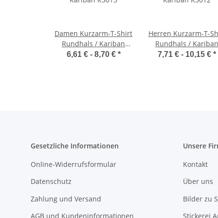
Damen Kurzarm-T-Shirt
Herren Kurzarm-T-Sh
Rundhals / Kariban
Rundhals / Kariba
K3013
K3012
6,61 € -
8,70 €
*
7,71 € -
10,15 €
*
Gesetzliche Informationen
Unsere Fi
Online-Widerrufsformular
Kontakt
Datenschutz
Über uns
Zahlung und Versand
Bilder zu S
AGB und Kundeninformationen
Stickerei 