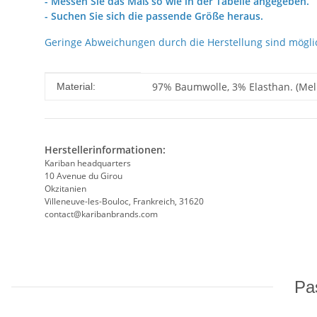
- Messen Sie das Maß so wie in der Tabelle angegeben.
- Suchen Sie sich die passende Größe heraus.
Geringe Abweichungen durch die Herstellung sind mögli
Produkteigenschaft
Wert
97% Baumwolle, 3% Elasthan. (Mel
Material:
Herstellerinformationen:
Kariban headquarters
10 Avenue du Girou
Okzitanien
Villeneuve-les-Bouloc, Frankreich, 31620
contact@karibanbrands.com
Pas