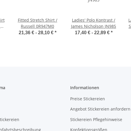
irt
Fitted Stretch Shirt /
Ladies' Polo Kontrast /
L
n
Russell 0R947M0
James Nicholson JN985
S
21,36 € -
28,10 €
*
17,40 € -
22,89 €
*
rma
Informationen
Preise Stickereien
Angebot Stickereien anfordern
tickereien
Stickereien Pflegehinweise
Anfahrtsbeschreibung
Konfektionsgrößen