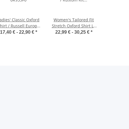
adies' Classic Oxford
Women's Tailored Fit
hirt / Russell Europe
Stretch Oxford Shirt LS
0R933F0
/ Kustom Kit KK782
17,40 € -
22,90 €
*
22,99 € -
30,25 €
*