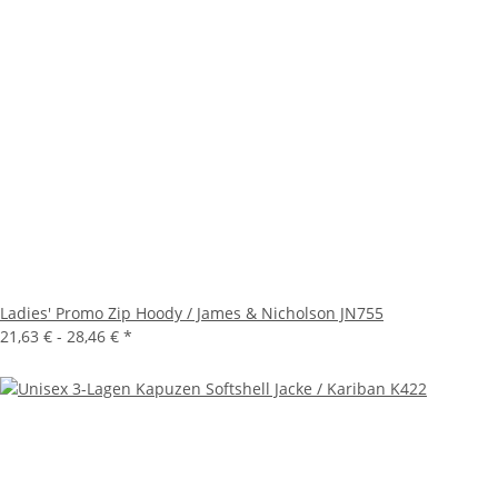
Ladies' Promo Zip Hoody / James & Nicholson JN755
21,63 € -
28,46 €
*