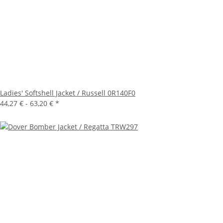
Ladies' Softshell Jacket / Russell 0R140F0
44,27 € -
63,20 €
*