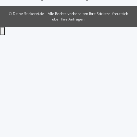
© Deine-Stickerei.de – Alle Rechte vorbehalten
Ihre Stickerei freut sich
über Ihre Anfragen.