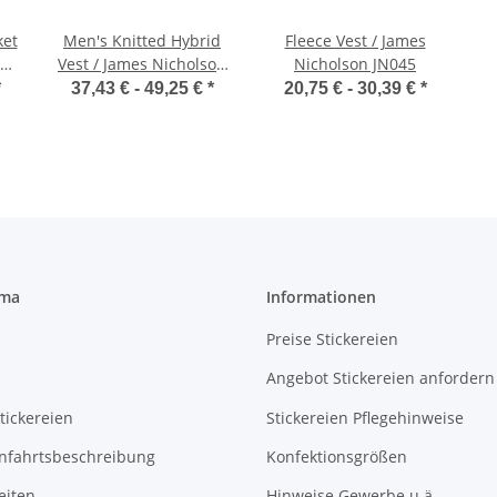
ket
Men's Knitted Hybrid
Fleece Vest / James
Vest / James Nicholson
Nicholson JN045
JN768
*
37,43 € -
49,25 €
*
20,75 € -
30,39 €
*
rma
Informationen
Preise Stickereien
Angebot Stickereien anfordern
tickereien
Stickereien Pflegehinweise
Anfahrtsbeschreibung
Konfektionsgrößen
eiten
Hinweise Gewerbe u.ä.