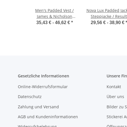
Men's Padded Vest /
Nova Lux Padded Jac
James & Nicholson
Steppjacke / Result
JN1004
R222X
35,43 € -
46,62 €
*
29,56 € -
38,90 €
Gesetzliche Informationen
Unsere Fi
Online-Widerrufsformular
Kontakt
Datenschutz
Über uns
Zahlung und Versand
Bilder zu S
AGB und Kundeninformationen
Stickerei 
Widerrufsbelehrung
Öffnungsz