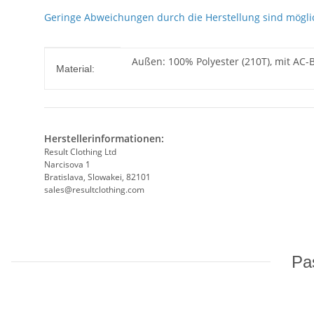
Geringe Abweichungen durch die Herstellung sind mögli
Produkteigenschaft
Wert
Außen: 100% Polyester (210T), mit AC-B
Material:
Herstellerinformationen:
Result Clothing Ltd
Narcisova 1
Bratislava, Slowakei, 82101
sales@resultclothing.com
Pas