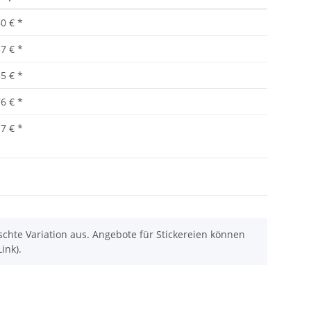
80 €
*
57 €
*
35 €
*
76 €
*
17 €
*
chte Variation aus. Angebote für Stickereien können
ink).