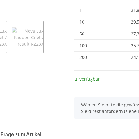
1
31,
10
29,
50
27,
100
25,
200
24,
verfügbar
x
Wählen Sie bitte die gewüns
Sie direkt anfordern (siehe L
Frage zum Artikel