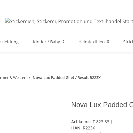
nkleidung
Kinder / Baby
Heimtextilien
Stri
rmer & Westen
Nova Lux Padded Gilet / Result R223X
Nova Lux Padded Gi
Artikelnr.:
F-823.33-J
HAN:
R223X