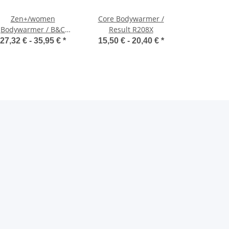
Zen+/women
Core Bodywarmer /
Bodywarmer / B&C
Result R208X
JW935
27,32 € -
35,95 €
*
15,50 € -
20,40 €
*