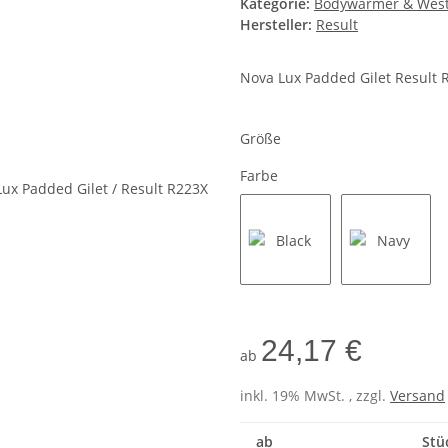
Kategorie:
Bodywarmer & Wes
Hersteller:
Result
Nova Lux Padded Gilet Result 
Größe
Farbe
Black
Navy
24,17 €
ab
inkl. 19% MwSt. , zzgl.
Versand
ab
Stü