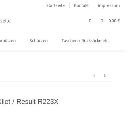
Startseite
Kontakt
Impressum
0,00 €
ckmützen
Schürzen
Taschen / Rucksäcke etc.
Ac
let / Result R223X