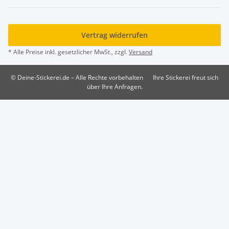
Vertrag widerrufen
* Alle Preise inkl. gesetzlicher MwSt., zzgl.
Versand
© Deine-Stickerei.de – Alle Rechte vorbehalten
Ihre Stickerei freut sich
über Ihre Anfragen.