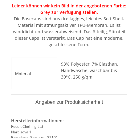
Leider können wir kein Bild in der angebotenen Farbe:
Grey zur Verfügung stellen.
Die Basecaps sind aus dreilagiges, leichtes Soft Shell-
Material mit atmungsaktiver TPU-Membran. Es ist
winddicht und wasserabweisend. Das 6-teilig, Stirnteil
dieser Caps ist verstärkt. Das Cap hat eine moderne,
geschlossene Form.
Produkteigenschaft
Wert
93% Polyester, 7% Elasthan.
Handwäsche, waschbar bis
Material:
30°C. 250 g/qm.
Angaben zur Produktsicherheit
Herstellerinformationen:
Result Clothing Ltd
Narcisova 1
Bratislava, Slowakei, 82101