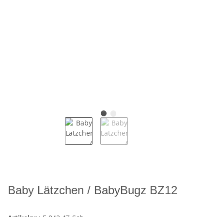
Baby Lätzchen / BabyBugz BZ12