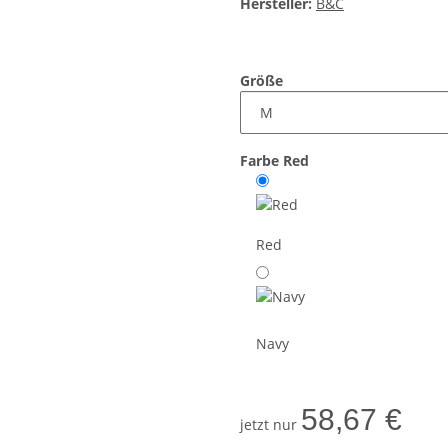
Hersteller:
B&C
Größe
Farbe
Red
Red
Navy
58,67 €
jetzt nur