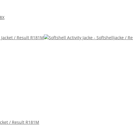
18X
cket / Result R181M