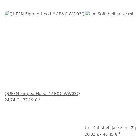
QUEEN Zipped Hood_° / B&C WW03Q
24,74 € -
37,19 €
*
Uni Softshell Jacke mit Z
36,82 € -
48,45 €
*