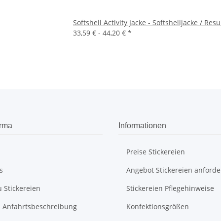
Softshell Activity Jacke - Softshelljacke / Res
33,59 € -
44,20 €
*
irma
Informationen
Preise Stickereien
s
Angebot Stickereien anforde
u Stickereien
Stickereien Pflegehinweise
ei Anfahrtsbeschreibung
Konfektionsgrößen