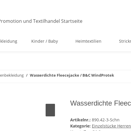
kleidung
Kinder / Baby
Heimtextilien
Stric
renbekleidung
Wasserdichte Fleecejacke / B&C WindProtek
Wasserdichte Flee
Artikelnr.:
890.42-3-Schn
Kategorie:
Einzelstücke Herre