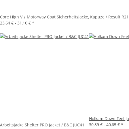
Core High Viz Motorway Coat Sicherheitsjacke, Kapuze / Result R2
23,64 € -
31,10 €
*
Holkam Down Feel Ja
30,89 € -
40,65 €
*
Arbeitsjacke Shelter PRO Jacket / B&C JUC41