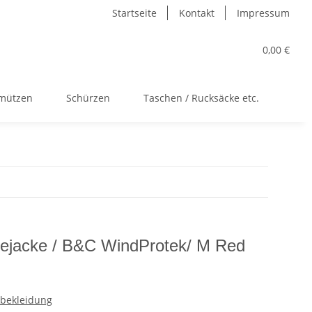
Startseite
Kontakt
Impressum
0,00 €
kmützen
Schürzen
Taschen / Rucksäcke etc.
Acc
cejacke / B&C WindProtek/ M Red
nbekleidung