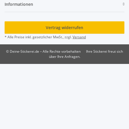
Informationen
Vertrag widerrufen
* Alle Preise inkl. gesetzlicher MwSt., zzgl.
Versand
© Deine-Stickerei.de – Alle Rechte vorbehalten
Ihre Stickerei freut sich
über Ihre Anfragen.