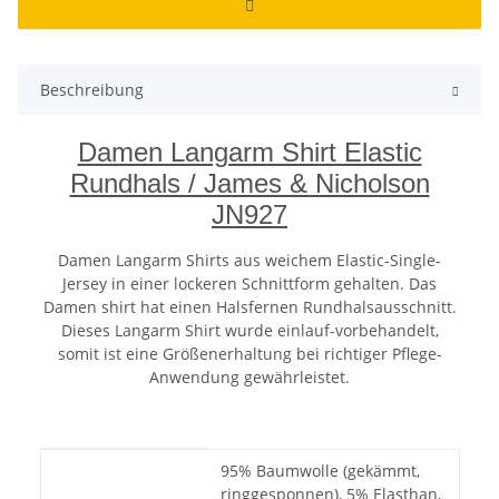
Beschreibung
Damen Langarm Shirt Elastic
Rundhals / James & Nicholson
JN927
Damen Langarm Shirts aus weichem Elastic-Single-
Jersey in einer lockeren Schnittform gehalten. Das
Damen shirt hat einen Halsfernen Rundhalsausschnitt.
Dieses Langarm Shirt wurde einlauf-vorbehandelt,
somit ist eine Größenerhaltung bei richtiger Pflege-
Anwendung gewährleistet.
Produkteigenschaft
Wert
95% Baumwolle (gekämmt,
ringgesponnen), 5% Elasthan,