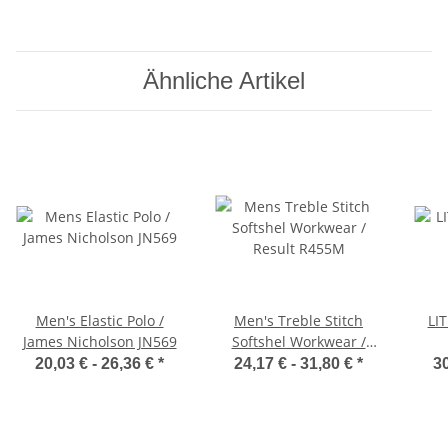
Ähnliche Artikel
Men's Elastic Polo /
Men's Treble Stitch
LIT
James Nicholson JN569
Softshel Workwear /
Result R455M
20,03 € -
26,36 €
*
24,17 € -
31,80 €
*
30