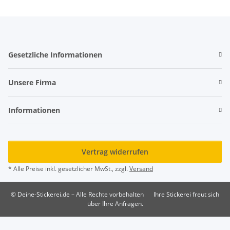
Gesetzliche Informationen
Unsere Firma
Informationen
Vertrag widerrufen
* Alle Preise inkl. gesetzlicher MwSt., zzgl.
Versand
© Deine-Stickerei.de – Alle Rechte vorbehalten
Ihre Stickerei freut sich
über Ihre Anfragen.