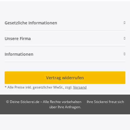
Gesetzliche Informationen
Unsere Firma
Informationen
Vertrag widerrufen
* Alle Preise inkl. gesetzlicher MwSt., zzgl.
Versand
© Deine-Stickerei.de – Alle Rechte vorbehalten
Ihre Stickerei freut sich
über Ihre Anfragen.