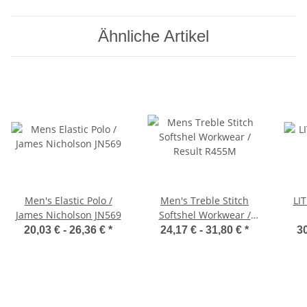
Ähnliche Artikel
Men's Elastic Polo /
Men's Treble Stitch
LIT
James Nicholson JN569
Softshel Workwear /
Result R455M
20,03 € -
26,36 €
*
24,17 € -
31,80 €
*
30