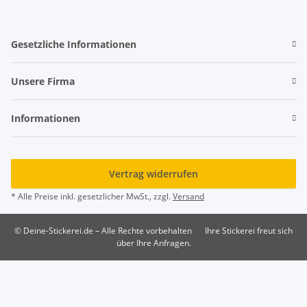
Gesetzliche Informationen
Unsere Firma
Informationen
Vertrag widerrufen
* Alle Preise inkl. gesetzlicher MwSt., zzgl.
Versand
© Deine-Stickerei.de – Alle Rechte vorbehalten
Ihre Stickerei freut sich
über Ihre Anfragen.