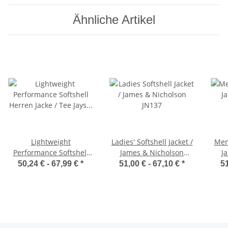
Ähnliche Artikel
Lightweight
Ladies' Softshell Jacket /
Men'
Performance Softshell
James & Nicholson
J
Herren Jacke / Tee Jays
JN137
50,24 € -
67,99 €
*
51,00 € -
67,10 €
*
51
9510