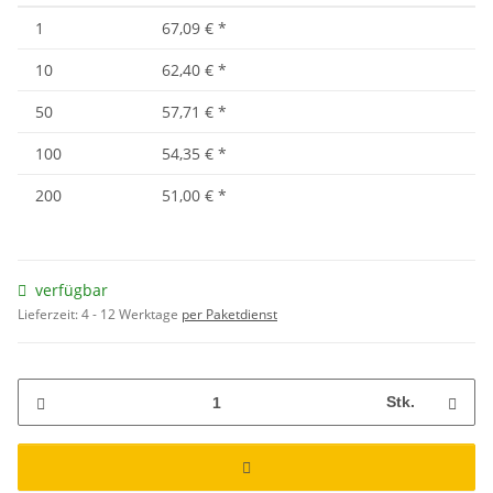
1
67,09 €
*
10
62,40 €
*
50
57,71 €
*
100
54,35 €
*
200
51,00 €
*
verfügbar
Lieferzeit:
4 - 12 Werktage
per Paketdienst
Stk.