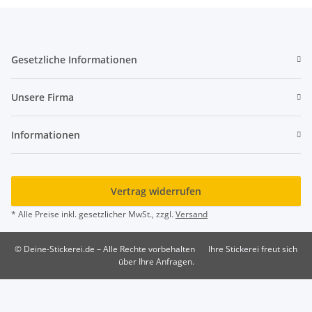
Gesetzliche Informationen
Unsere Firma
Informationen
Vertrag widerrufen
* Alle Preise inkl. gesetzlicher MwSt., zzgl.
Versand
© Deine-Stickerei.de – Alle Rechte vorbehalten
Ihre Stickerei freut sich
über Ihre Anfragen.