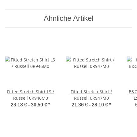
Ähnliche Artikel
Fitted Stretch Shirt LS /
Fitted Stretch Shirt /
B&C
Russell 0R946M0
Russell 0R947M0
E
23,18 € -
30,50 €
*
21,36 € -
28,10 €
*