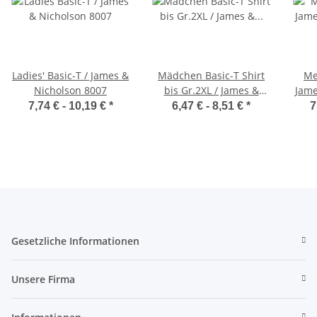
Ladies' Basic-T / James &
Mädchen Basic-T Shirt
Me
Nicholson 8007
bis Gr.2XL / James &
Jame
Nicholson 8007G
7,74 € -
10,19 €
*
6,47 € -
8,51 €
*
7
Gesetzliche Informationen
Unsere Firma