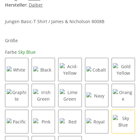
Hersteller:
Daiber
Jungen Basic-T Shirt / James & Nicholson 8008B
Größe
Farbe
Sky Blue
White
Black
Acid-Yellow
Cobalt
Gold Ye
Graphite
Irish Green
Lime Green
Navy
Orange
Pacific
Pink
Red
Royal
Sky Blu