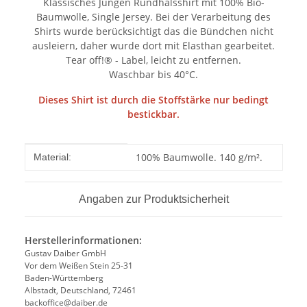
Klassisches Jungen Rundhalsshirt mit 100% Bio-
Baumwolle, Single Jersey. Bei der Verarbeitung des
Shirts wurde berücksichtigt das die Bündchen nicht
ausleiern, daher wurde dort mit Elasthan gearbeitet.
Tear off!® - Label, leicht zu entfernen.
Waschbar bis 40°C.
Dieses Shirt ist durch die Stoffstärke nur bedingt
bestickbar.
Produkteigenschaft
Wert
100% Baumwolle. 140 g/m².
Material:
Angaben zur Produktsicherheit
Herstellerinformationen:
Gustav Daiber GmbH
Vor dem Weißen Stein 25-31
Baden-Württemberg
Albstadt, Deutschland, 72461
backoffice@daiber.de