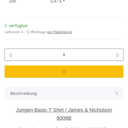
200
6,47 €
*
verfügbar
Lieferzeit:
4 - 12 Werktage
per Paketdienst
Beschreibung
Jungen Basic-T Shirt / James & Nicholson
8008B