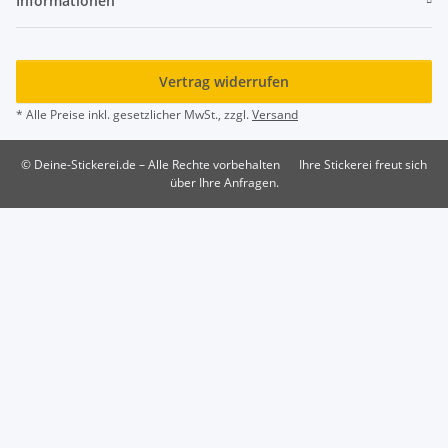
Informationen
Vertrag widerrufen
* Alle Preise inkl. gesetzlicher MwSt., zzgl.
Versand
© Deine-Stickerei.de – Alle Rechte vorbehalten
Ihre Stickerei freut sich
über Ihre Anfragen.