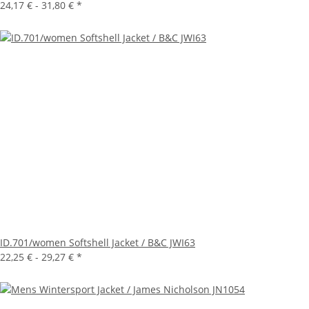
24,17 € -
31,80 €
*
ID.701/women Softshell Jacket / B&C JWI63
22,25 € -
29,27 €
*