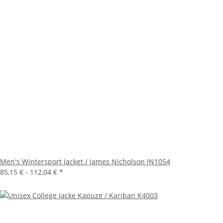
Men's Wintersport Jacket / James Nicholson JN1054
85,15 € -
112,04 €
*