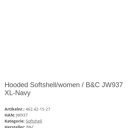
Hooded Softshell/women / B&C JW937
XL-Navy
Artikelnr.:
462.42-15-27
HAN:
JW937
Kategorie:
Softshell
Hersteller:
B&C