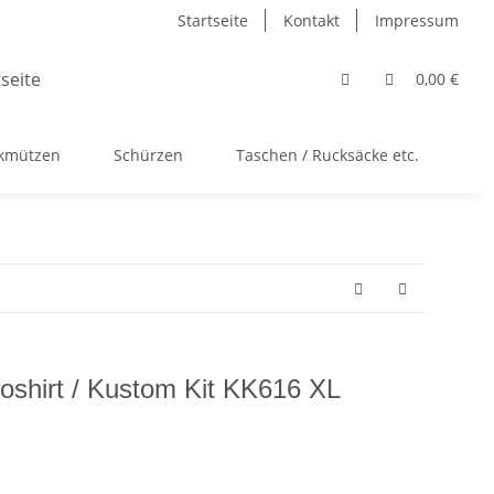
Startseite
Kontakt
Impressum
0,00 €
ckmützen
Schürzen
Taschen / Rucksäcke etc.
Ac
loshirt / Kustom Kit KK616 XL