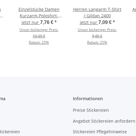
n
Einzelstücke Damen
Herren Langarm T-Shirt
A
Kurzarm-Poloshirt-
/ Gildan 2400
Baumwollpiqué /
jetzt nur
jetzt nur
7,76 €
*
7,09 €
*
Kariban K255
Unser bisheriger Preis:
Unser bisheriger Preis:
10,35 €
9,45 €
Rabatt:
25%
Rabatt:
25%
rma
Informationen
Preise Stickereien
Angebot Stickereien anfordern
tickereien
Stickereien Pflegehinweise