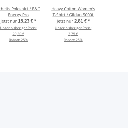
rbeits Poloshirt / B&C
Heavy Cotton Women's
Energy Pro
T-Shirt / Gildan 5000L
jetzt nur
jetzt nur
15,23 €
*
2,81 €
*
Unser bisheriger Preis:
Unser bisheriger Preis:
20,30 €
3,75 €
Rabatt:
25%
Rabatt:
25%