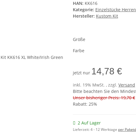
HAN:
KK616
Kategorie:
Einzelstücke Herre
Hersteller:
Kustom Kit
Größe
Farbe
14,78 €
jetzt nur
inkl. 19% MwSt. , zzgl.
Versand
Bitte beachten Sie den Mindes
Unser bisheriger Preis: 19,70 €
Rabatt:
25%
2 Auf Lager
Lieferzeit:
4 - 12 Werktage
per Paketd