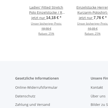
Ladies' Fitted Stretch
Einzelstücke Herre
Polo Einzelstücke / R-
Kurzarm-Poloshirt-
566F-0
Baumwollpiqué /
jetzt nur
jetzt nur
14,18 €
*
7,76 €
*
Kariban K254
Unser bisheriger Preis:
Unser bisheriger Preis:
18,90 €
10,35 €
Rabatt:
25%
Rabatt:
25%
Gesetzliche Informationen
Unsere Fi
Online-Widerrufsformular
Kontakt
Datenschutz
Über uns
Zahlung und Versand
Bilder zu S