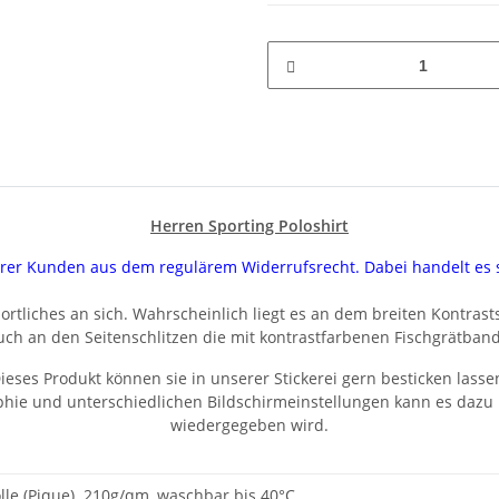
Herren Sporting Poloshirt
serer Kunden aus dem regulärem Widerrufsrecht. Dabei handelt e
ortliches an sich. Wahrscheinlich liegt es an dem breiten Kontras
uch an den Seitenschlitzen die mit kontrastfarbenen Fischgrätband 
ieses Produkt können sie in unserer Stickerei gern besticken lasse
aphie und unterschiedlichen Bildschirmeinstellungen kann es dazu
wiedergegeben wird.
e (Pique). 210g/qm, waschbar bis 40°C.