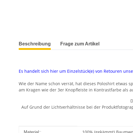
weitere Registerkarten anzeigen
Beschreibung
Frage zum Artikel
Es handelt sich hier um Einzelstück(e) von Retouren un
Wie der Name schon verrät, hat dieses Poloshirt etwas sp
am Kragen wie der 3er Knopfleiste in Kontrastfarbe als a
D
Auf Grund der Lichtverhältnisse bei der Produktfotogr
Produkteigenschaft
Wert
100% (gekämmt) Baumwoll
Material::