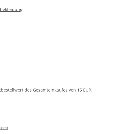
nbekleidung
tbestellwert des Gesamteinkaufes von 15 EUR.
ienst