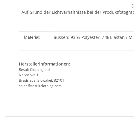
D
Auf Grund der Lichtverhältnisse bei der Produktfotogr
Produkteigenschaft
Wert
aussen: 93 % Polyester, 7 % Elastan / M
Material:
Herstellerinformationen:
Result Clothing Ltd
Narcisova 1
Bratislava, Slowakei, 82101
sales@resultclothing.com