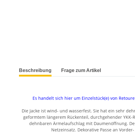
weitere Registerkarten anzeigen
Beschreibung
Frage zum Artikel
Es handelt sich hier um Einzelstück(e) von Reto
Die Jacke ist wind- und wasserfest. Sie hat ein sehr d
geformtem längerem Rückenteil, durchgehender YKK-Rei
dehnbaren Ärmelaufschlag mit Daumenöffnung. Der 
Netzeinsatz. Dekorative Passe an Vorder