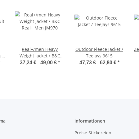
Real+/men Heavy
Outdoor Fleece Jacket /
Ze
ult
Weight Jacket / B&C
TeeJays 9615
Real+ Men JM970
*
37,24 € -
49,00 €
*
47,73 € -
62,80 €
*
rma
Informationen
Preise Stickereien