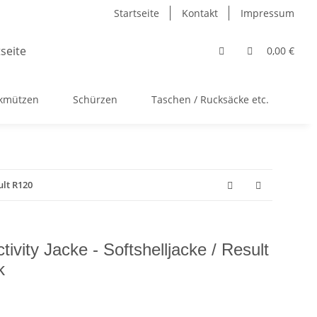
Startseite
Kontakt
Impressum
0,00 €
ckmützen
Schürzen
Taschen / Rucksäcke etc.
Ac
ult R120
tivity Jacke - Softshelljacke / Result
k