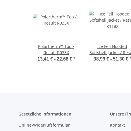
Polartherm™ Top /
Ice Fell Hooded
Result R033X
Softshell Jacket / Res
R118X
13,41 € -
22,68 €
*
38,99 € -
51,30 €
Gesetzliche Informationen
Unsere Fi
Online-Widerrufsformular
Kontakt