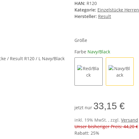
HAN:
R120
Kategorie:
Einzelstücke Herre
Hersteller:
Result
Größe
Farbe
Navy/Black
Red/Black
Navy/Bla
33,15 €
jetzt nur
inkl. 19% MwSt. , zzgl.
Versand
Unser bisheriger Preis: 44,20 €
Rabatt:
25%