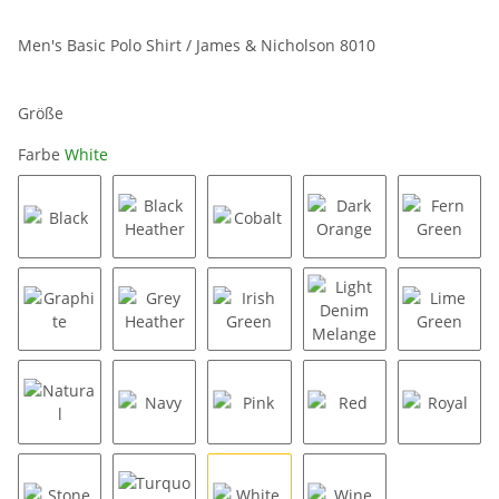
Men's Basic Polo Shirt / James & Nicholson 8010
Größe
Farbe
White
Black
Black Heather
Cobalt
Dark Orange
Fern Gr
Graphite
Grey Heather
Irish Green
Light Denim Melang
Lime Gr
Natural
Navy
Pink
Red
Royal