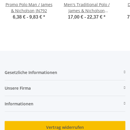
Promo Polo Man / James
Men's Traditional Polo /
& Nicholson JN792
James & Nicholson
JN716
6,38 € -
9,83 €
*
17,00 € -
22,37 €
*
7
Gesetzliche Informationen
Unsere Firma
Informationen
Vertrag widerrufen