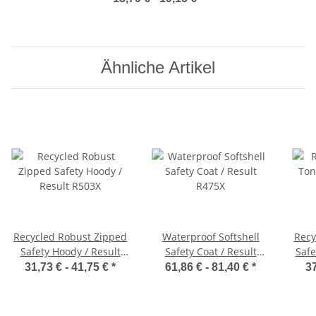
Ähnliche Artikel
Recycled Robust Zipped
Waterproof Softshell
Recy
Safety Hoody / Result
Safety Coat / Result
Safe
R503X
R475X
31,73 € -
41,75 €
*
61,86 € -
81,40 €
*
37