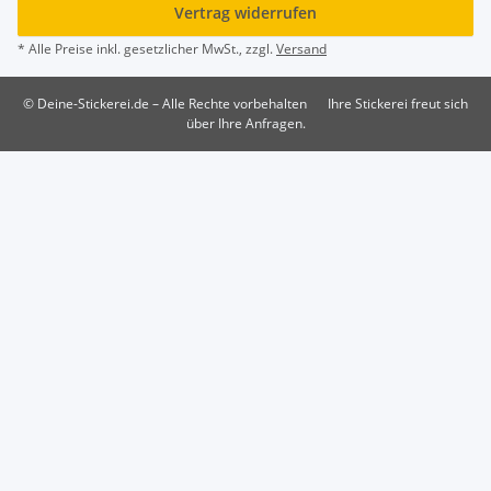
Vertrag widerrufen
* Alle Preise inkl. gesetzlicher MwSt., zzgl.
Versand
© Deine-Stickerei.de – Alle Rechte vorbehalten
Ihre Stickerei freut sich
über Ihre Anfragen.