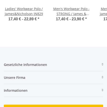
Ladies' Workwear Polo /
Men's Workwear Polo -
Men
James&Nicholson JN829
STRONG / James &
Jame
Nicholson JN1826
17,40 € -
22,89 €
*
17,40 € -
23,90 €
*
17
Gesetzliche Informationen
Unsere Firma
Informationen