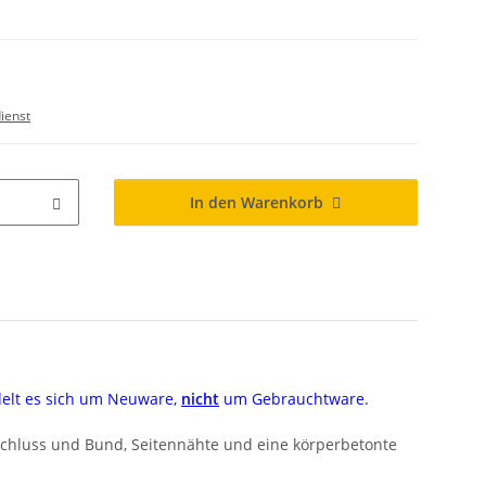
ienst
In den Warenkorb
delt es sich um Neuware,
nicht
um Gebrauchtware.
schluss und Bund, Seitennähte und eine körperbetonte