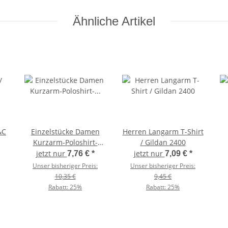
Ähnliche Artikel
&C
Einzelstücke Damen
Herren Langarm T-Shirt
Kurzarm-Poloshirt-
/ Gildan 2400
Baumwollpiqué /
jetzt nur
jetzt nur
7,76 €
*
7,09 €
*
Kariban K255
Unser bisheriger Preis:
Unser bisheriger Preis:
10,35 €
9,45 €
Rabatt:
25%
Rabatt:
25%