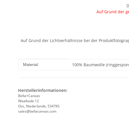
D
Auf Grund der ge
Auf Grund der Lichtverhältnisse bei der Produktfotogr
Produkteigenschaft
Wert
100% Baumwolle (ringgesponn
Material:
Herstellerinformationen:
Bella+Canvas
Waalkade 12
Oss, Niederlande, 5347KS
sales@bellacanvas.com