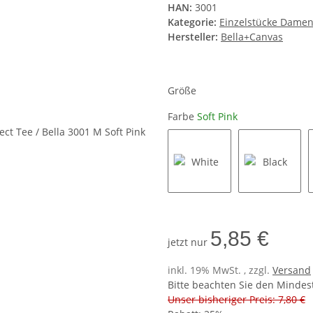
HAN:
3001
Kategorie:
Einzelstücke Dame
Hersteller:
Bella+Canvas
Größe
Farbe
Soft Pink
White
Black
5,85 €
jetzt nur
inkl. 19% MwSt. , zzgl.
Versand
Bitte beachten Sie den Mindes
Unser bisheriger Preis: 7,80 €