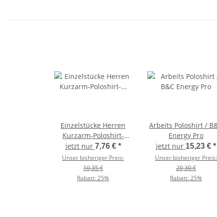
Einzelstücke Herren
Arbeits Poloshirt / B
Kurzarm-Poloshirt-
Energy Pro
Baumwollpiqué /
jetzt nur
jetzt nur
7,76 €
*
15,23 €
*
Kariban K254
Unser bisheriger Preis:
Unser bisheriger Preis:
10,35 €
20,30 €
Rabatt:
25%
Rabatt:
25%