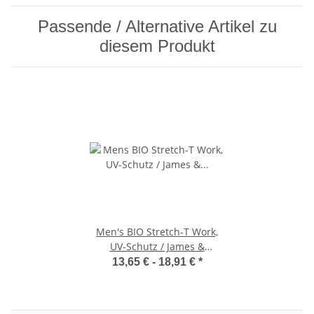
Passende / Alternative Artikel zu
diesem Produkt
Men's BIO Stretch-T Work,
UV-Schutz / James &
Nicholson JN1802
13,65 € -
18,91 €
*