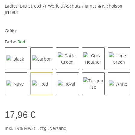
Ladies' BIO Stretch-T Work, UV-Schutz / James & Nicholson
JN1801
Größe
Farbe
Red
Black
Carbon
Dark-Green
Grey Heather
Lime Gr
Navy
Red
Royal
Turquoise
White
17,96 €
inkl. 19% MwSt. , zzgl.
Versand