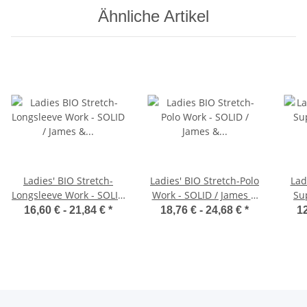
Ähnliche Artikel
Ladies' BIO Stretch-
Ladies' BIO Stretch-Polo
Lad
Longsleeve Work - SOLID
Work - SOLID / James &
Su
/ James & Nicholson
Nicholson JN1805
16,60 € -
21,84 €
*
18,76 € -
24,68 €
*
12
JN1803