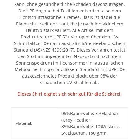
kann, ohne gesundheitliche Schäden davonzutragen.
Die UPF-Angabe bei Textilien entspricht also dem
Lichtschutzfaktor bei Cremes. Basis ist dabei die
Eigenschutzzeit der Haut, die je nach individuellem
Hauttyp stark variiert. Alle Artikel mit dem
Produktfeature UPF 50+ verfügen über den UV-
Schutzfaktor 50+ nach australisch/neuseeländischem
Standard (AS/NZS 4399:2017). Dieses Verfahren testet
den Stoff im ungedehnten Neuzustand nach dem
Sonnenspektrum im Hochsommer im australischen
Melbourne. Ein gemäß diesem Standard mit UPF 50+
ausgezeichnetes Produkt blockt über 98% der
schädlichen UV-Strahlen ab.
Dieses Shirt eignet sich sehr gut für die Stickerei.
Produkteigenschaft
Wert
95%Baumwolle, 5%Elasthan
(Grey Heather:
Material:
85%Baumwolle, 10%Viskose,
5%Elasthan. 180 g/m².