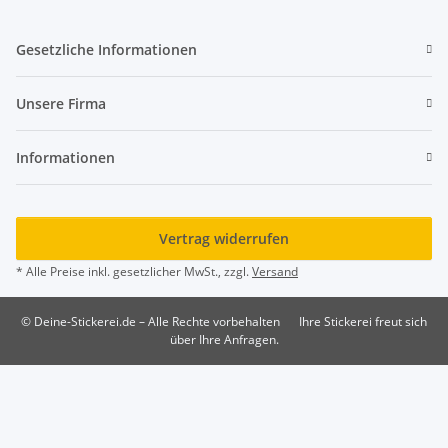
Gesetzliche Informationen
Unsere Firma
Informationen
Vertrag widerrufen
* Alle Preise inkl. gesetzlicher MwSt., zzgl.
Versand
© Deine-Stickerei.de – Alle Rechte vorbehalten
Ihre Stickerei freut sich
über Ihre Anfragen.