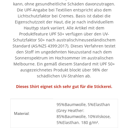
kann, ohne gesundheitliche Schäden davonzutragen.
Die UPF-Angabe bei Textilien entspricht also dem
Lichtschutzfaktor bei Cremes. Basis ist dabei die
Eigenschutzzeit der Haut, die je nach individuellem
Hauttyp stark variiert. Alle Artikel mit dem
Produktfeature UPF 50+ verfügen über den UV-
Schutzfaktor 50+ nach australisch/neuseeländischem
Standard (AS/NZS 4399:2017). Dieses Verfahren testet
den Stoff im ungedehnten Neuzustand nach dem
Sonnenspektrum im Hochsommer im australischen
Melbourne. Ein gemäß diesem Standard mit UPF 50+
ausgezeichnetes Produkt blockt über 98% der
schädlichen UV-Strahlen ab.
Dieses Shirt eignet sich sehr gut für die Stickerei.
Produkteigenschaft
Wert
95%Baumwolle, 5%Elasthan
(Grey Heather:
Material:
85%Baumwolle, 10%Viskose,
5%Elasthan. 180 g/m².