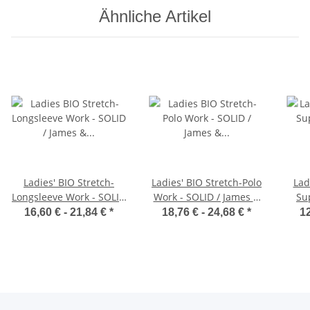
Ähnliche Artikel
Ladies' BIO Stretch-
Ladies' BIO Stretch-Polo
Lad
Longsleeve Work - SOLID
Work - SOLID / James &
Su
/ James & Nicholson
Nicholson JN1805
16,60 € -
21,84 €
*
18,76 € -
24,68 €
*
12
JN1803