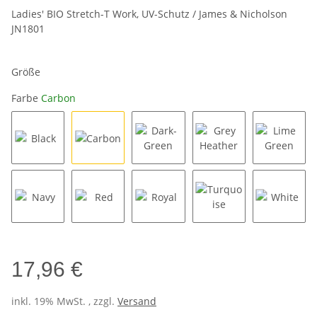
Ladies' BIO Stretch-T Work, UV-Schutz / James & Nicholson
JN1801
Größe
Farbe
Carbon
Black
Carbon
Dark-Green
Grey Heather
Lime Gr
Navy
Red
Royal
Turquoise
White
17,96 €
inkl. 19% MwSt. , zzgl.
Versand