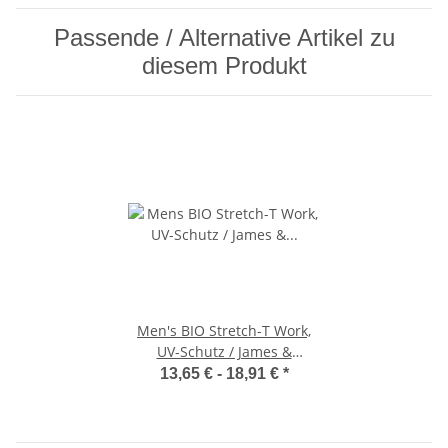
Passende / Alternative Artikel zu
diesem Produkt
Men's BIO Stretch-T Work,
UV-Schutz / James &
Nicholson JN1802
13,65 € -
18,91 €
*