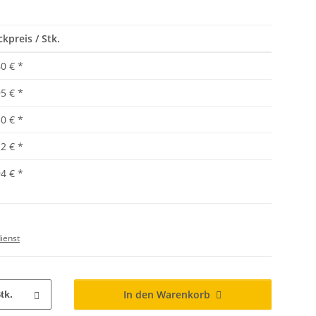
ckpreis / Stk.
60 €
*
95 €
*
30 €
*
12 €
*
94 €
*
ienst
In den Warenkorb
tk.