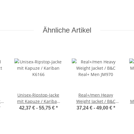
Ähnliche Artikel
Unisex-Ripstop-Jacke
Real+/men Heavy
ct
mit Kapuze / Kariban
Weight Jacket / B&C
M
K6166
Real+ Men JM970
*
42,37 € -
55,75 €
*
37,24 € -
49,00 €
*