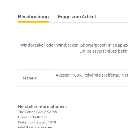
weitere Registerkarten anzeigen
Beschreibung
Frage zum Artikel
Windbreaker oder Windjacken (Showerproof) mit Kapuze i
Ein Reissverschluss befi
Produkteigenschaft
Wert
Aussen: 100% Polyamid (Taffetta). Net
Material:
Herstellerinformationen:
The Cotton Group SA/NV
Drève Richelle 161
Waterloo, Belgien, 1410
info@bc-collection.eu