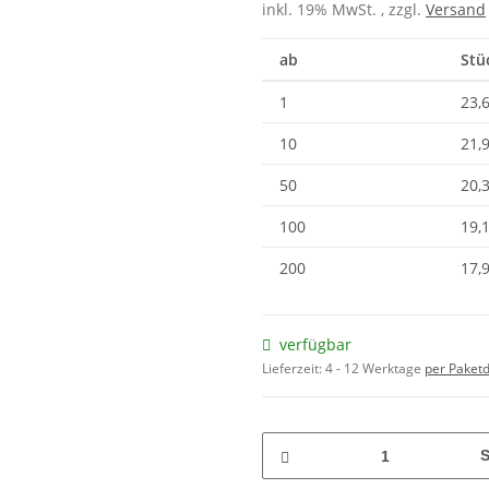
inkl. 19% MwSt. , zzgl.
Versand
ab
Stü
1
23,
10
21,
50
20,
100
19,
200
17,
verfügbar
Lieferzeit:
4 - 12 Werktage
per Paketd
S