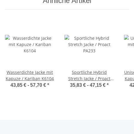
Ähnliche Artikel
Wasserdichte Jacke mit
Sportliche Hybrid
Unis
Kapuze / Kariban K6104
Stretch Jacke / Proact
Kapu
PA233
43,85 € -
57,70 €
*
35,83 € -
47,15 €
*
42