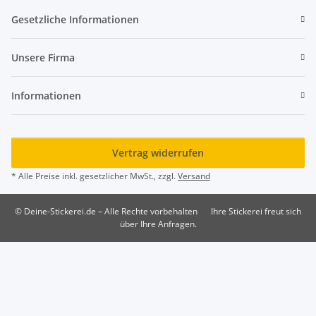
Gesetzliche Informationen
Unsere Firma
Informationen
Vertrag widerrufen
* Alle Preise inkl. gesetzlicher MwSt., zzgl.
Versand
© Deine-Stickerei.de – Alle Rechte vorbehalten
Ihre Stickerei freut sich
über Ihre Anfragen.