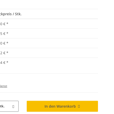
ckpreis / Stk.
60 €
*
95 €
*
30 €
*
12 €
*
94 €
*
ienst
In den Warenkorb
tk.