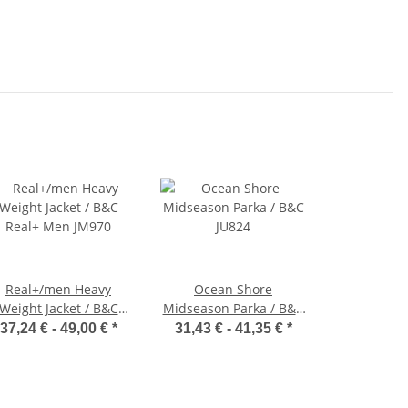
Real+/men Heavy
Ocean Shore
Weight Jacket / B&C
Midseason Parka / B&C
Real+ Men JM970
JU824
37,24 € -
49,00 €
*
31,43 € -
41,35 €
*