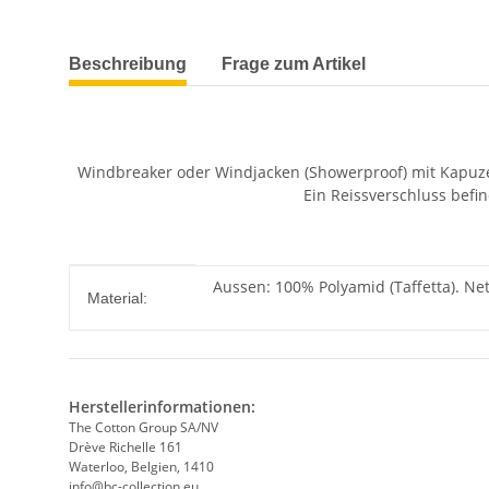
weitere Registerkarten anzeigen
Beschreibung
Frage zum Artikel
Windbreaker oder Windjacken (Showerproof) mit Kapuze i
Ein Reissverschluss befi
Produkteigenschaft
Wert
Aussen: 100% Polyamid (Taffetta). Net
Material:
Herstellerinformationen:
The Cotton Group SA/NV
Drève Richelle 161
Waterloo, Belgien, 1410
info@bc-collection.eu