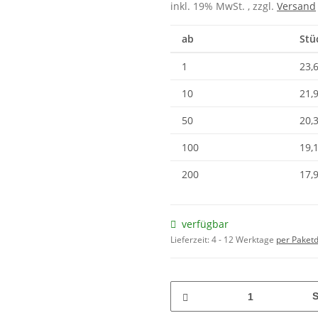
inkl. 19% MwSt. , zzgl.
Versand
ab
Stü
1
23,
10
21,
50
20,
100
19,
200
17,
verfügbar
Lieferzeit:
4 - 12 Werktage
per Paketd
S